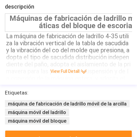
descripción
Máquinas de fabricación de ladrillo 
áticas del bloque de escoria
La máquina de fabricación de ladrillo 4-35 utili
za la vibración vertical de la tabla de sacudida 
y la vibración del co del molde que presiona, a
dopta el tipo de sacudida distribución indepen
diente del paño, adopta el aislamiento de la pri
mavera para las piezas de la suspensión y de l
View Full Detall
a conexión de la máquina entera, y adopta el 
mecanismo inestable doble del acoplamiento 
con la función del equilibrio mecánico para la 
Etiquetas:
elevación y la mudanza de la caja de moldeo 
máquina de fabricación de ladrillo móvil de la arcilla
más baja. Puede producir el ladrillo sólido, ladr
máquina móvil del ladrillo
illo hueco y ladrillo de la pavimentación. Nece
sita cerca de 200 metros cuadrados de sitio y 
máquina móvil del bloque
de 2-4 trabajadores. Puede ser equipada de un 
distribuidor secundario para producir coloread