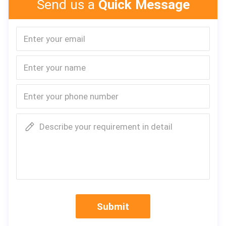
Send us a
Quick Message
o pavimentación de ladrillos y de ladrillos de la 
pared.
Describe your requirement in detail
Submit