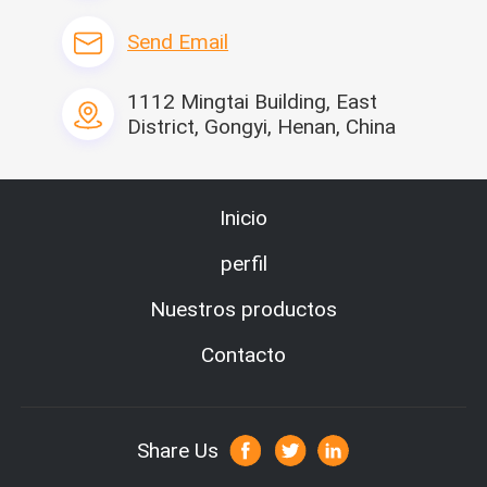
multa de toda clase de minerales y de rocas medios y dur
Send Email
os. La trituradora de mandíbula es conveniente para mach
acar toda clase de minerales suaves y duros cuya fuerza 
compresiva no sea más alta que 245MPa
1112 Mingtai Building, East
District, Gongyi, Henan, China
Inicio
perfil
Nuestros productos
Contacto
Share Us
Parámetro